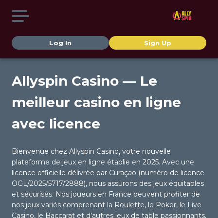
Log In
Sign Up
Allyspin Casino — Le
meilleur casino en ligne
avec licence
Bienvenue chez Allyspin Casino, votre nouvelle
plateforme de jeux en ligne établie en 2025. Avec une
licence officielle délivrée par Curaçao (numéro de licence
OGL/2025/5717/2888), nous assurons des jeux équitables
et sécurisés. Nos joueurs en France peuvent profiter de
nos jeux variés comprenant la Roulette, le Poker, le Live
Casino, le Baccarat et d’autres jeux de table passionnants.