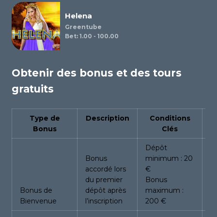
Helena
Greentube
Bet: 1.00 - 100.00
Obtenir des bonus et des tours
gratuits
Type de
Description
Conditions
Bonus
Clés
Dépôt
Bonus
minimum : 20
accordé lors
€
du premier
Bonus
40
Bonus de
dépôt après
maximum :
m
Bienvenue
l’inscription
200 €
b