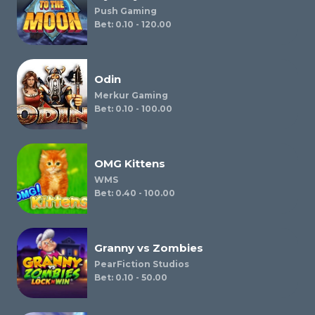
Push Gaming
Bet: 0.10 - 120.00
Odin
Merkur Gaming
Bet: 0.10 - 100.00
OMG Kittens
WMS
Bet: 0.40 - 100.00
Granny vs Zombies
PearFiction Studios
Bet: 0.10 - 50.00