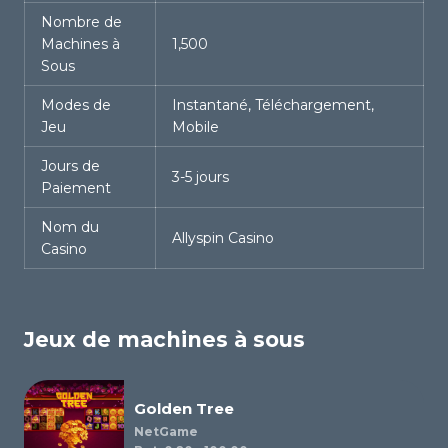
Nombre de
Machines à
1,500
Sous
Modes de
Instantané, Téléchargement,
Jeu
Mobile
Jours de
3-5 jours
Paiement
Nom du
Allyspin Casino
Casino
Jeux de machines à sous
Golden Tree
NetGame